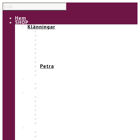
Hem
SHOP
Klänningar
Edit
Ellen
Gill
Gitte
Irma
Leija
Lotten
Marit
Petra
Saga
Siri
Tunikor
Betty
Måna
Toppar
Eva linne
Berit
Olga
Lisa
Kulla
Måna
Nina
Koftor mm
Bolero
Nina tröja