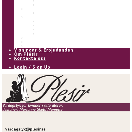
Eliza
Ulla
Under
Underklänning
Kjol & Byxa
Alice byxa
Asta byxa
Pia kjol
Kia kjol
Vinter
Övrigt
Våra plagg
Visningar & Erbjudanden
Om Plesir
Kontakta oss
Login / Sign Up
Vardagslyx för kvinnor i alla åldrar.
designer: Marianne Sköld Maniette
vardagslyx@plesir.se