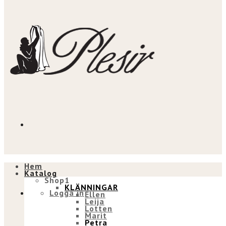
Hem
Katalog
Shop1
KLÄNNINGAR
Logga in
Ellen
Leija
Lotten
Marit
Petra