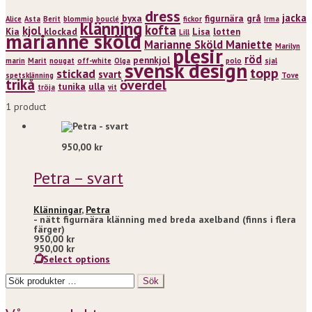
dress
jacka
byxa
figurnära
grå
Alice
Asta
Berit
blommig
bouclé
fickor
Irma
klänning
kofta
kjol
Kia
klockad
Lisa
lotten
Lill
marianne sköld
Marianne Sköld Maniette
Marilyn
plesir
röd
pennkjol
marin
Marit
nougat
off-white
Olga
polo
sjal
svensk design
topp
stickad
svart
spetsklänning
Tove
trikå
överdel
tunika
ulla
tröja
vit
1 product
950,00
kr
Petra – svart
Klänningar
,
Petra
- nätt figurnära klänning med breda axelband (finns i flera
färger)
950,00
kr
950,00
kr
Select options
Sök
Sök
efter: