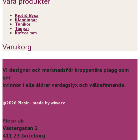
Våra produkter
Kjol & Byxa
Klänningar
Tunikor
Toppar
Koftor mm
Varukorg
Vi designar och marknadsför kroppsnära plagg som
ger
kvinnor i alla åldrar vardagslyx och välbefinnande.
©2026 Plesir · made by wiweco
Plesir ab
Västergatan 2
411 23 Göteborg