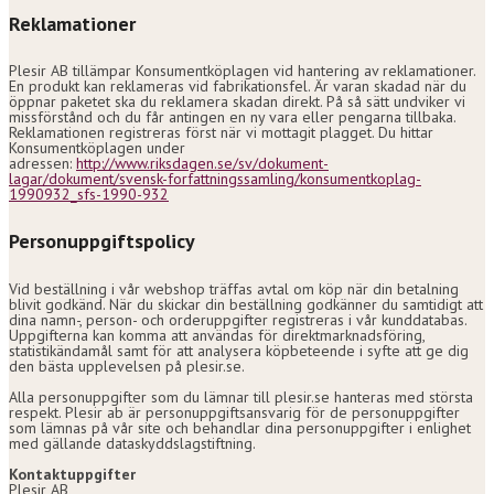
Reklamationer
Plesir AB tillämpar Konsumentköplagen vid hantering av reklamationer.
En produkt kan reklameras vid fabrikationsfel. Är varan skadad när du
öppnar paketet ska du reklamera skadan direkt. På så sätt undviker vi
missförstånd och du får antingen en ny vara eller pengarna tillbaka.
Reklamationen registreras först när vi mottagit plagget. Du hittar
Konsumentköplagen under
adressen:
http://www.riksdagen.se/sv/dokument-
lagar/dokument/svensk-forfattningssamling/konsumentkoplag-
1990932_sfs-1990-932
Personuppgiftspolicy
Vid beställning i vår webshop träffas avtal om köp när din betalning
blivit godkänd. När du skickar din beställning godkänner du samtidigt att
dina namn-, person- och orderuppgifter registreras i vår kunddatabas.
Uppgifterna kan komma att användas för direktmarknadsföring,
statistikändamål samt för att analysera köpbeteende i syfte att ge dig
den bästa upplevelsen på plesir.se.
Alla personuppgifter som du lämnar till plesir.se hanteras med största
respekt. Plesir ab är personuppgiftsansvarig för de personuppgifter
som lämnas på vår site och behandlar dina personuppgifter i enlighet
med gällande dataskyddslagstiftning.
Kontaktuppgifter
Plesir AB