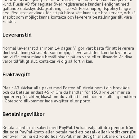
kund. Plesir AB för register över registrerade kunder i enlighet med
gällande dataskyddslagstiftning – se vår Personuppgiftspolicy längre
ned. Registret används för att på bästa sätt kunna ge bra service, och så
snabbt som möjligt kunna kontakta och leverera beställningar till våra
kunder.
Leveranstid
Normal leveranstid är inom 14 dagar. Vi gör vårt bästa för att leverera
din beställning så snabbt som möjligt. Leveranstiden kan dock variera
om vi får extra många beställningar på en vara eller liknande. Är dina
varor tillfälligt slut, kontaktar vi dig så fort vi kan.
Fraktavgift
Plesir AB skickar alla paket med Posten AB direkt hem i din brevlåda
och du betalar endast 45 kr. Om du handlar för 1500 kr eller mer så
bjuder vi på frakten, likaså om du valt att hämta din beställning i butiken
i Göteborg tillkommer inga avgifter eller porto.
Betalningsvillkor
Betala snabbt och säkert med
PayPal
. Du kan välja att dra pengar från
ditt eget PayPal-konto eller betala med ett
betal- eller kreditkort
(Du
behöver inte ha ett konto hos PayPal, men det går snabbare om du har