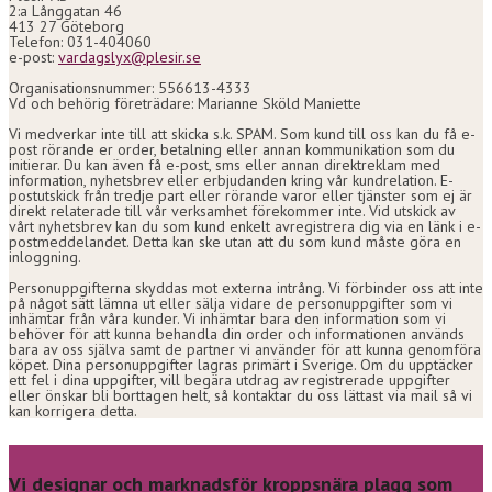
2:a Långgatan 46
413 27 Göteborg
Telefon: 031-404060
e-post:
vardagslyx@plesir.se
Organisationsnummer: 556613-4333
Vd och behörig företrädare: Marianne Sköld Maniette
Vi medverkar inte till att skicka s.k. SPAM. Som kund till oss kan du få e-
post rörande er order, betalning eller annan kommunikation som du
initierar. Du kan även få e-post, sms eller annan direktreklam med
information, nyhetsbrev eller erbjudanden kring vår kundrelation. E-
postutskick från tredje part eller rörande varor eller tjänster som ej är
direkt relaterade till vår verksamhet förekommer inte. Vid utskick av
vårt nyhetsbrev kan du som kund enkelt avregistrera dig via en länk i e-
postmeddelandet. Detta kan ske utan att du som kund måste göra en
inloggning.
Personuppgifterna skyddas mot externa intrång. Vi förbinder oss att inte
på något sätt lämna ut eller sälja vidare de personuppgifter som vi
inhämtar från våra kunder. Vi inhämtar bara den information som vi
behöver för att kunna behandla din order och informationen används
bara av oss själva samt de partner vi använder för att kunna genomföra
köpet. Dina personuppgifter lagras primärt i Sverige. Om du upptäcker
ett fel i dina uppgifter, vill begära utdrag av registrerade uppgifter
eller önskar bli borttagen helt, så kontaktar du oss lättast via mail så vi
kan korrigera detta.
Vi designar och marknadsför kroppsnära plagg som