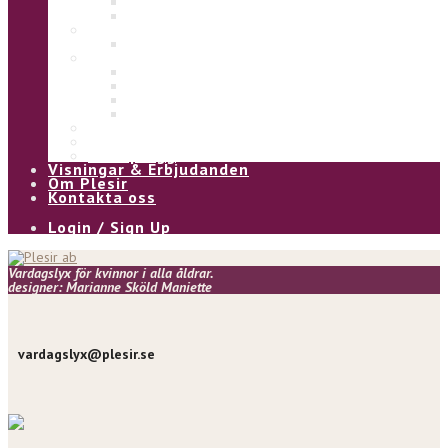
Eliza
Ulla
Under
Underklänning
Kjol & Byxa
Alice byxa
Asta byxa
Pia kjol
Kia kjol
Vinter
Övrigt
Våra plagg
Visningar & Erbjudanden
Om Plesir
Kontakta oss
Login / Sign Up
Vardagslyx för kvinnor i alla åldrar.
designer: Marianne Sköld Maniette
vardagslyx@plesir.se