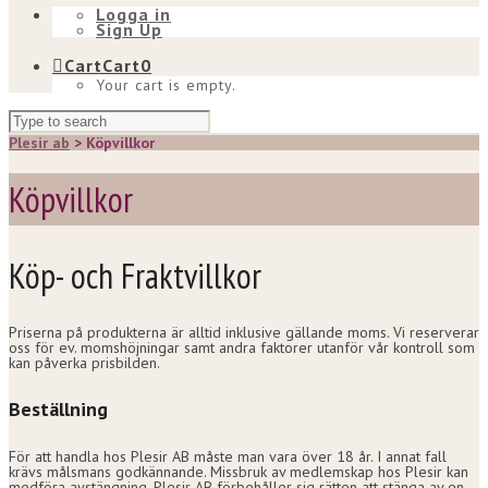
Logga in
Sign Up
Cart
Cart
0
Your cart is empty.
Plesir ab
>
Köpvillkor
Köpvillkor
Köp- och Fraktvillkor
Priserna på produkterna är alltid inklusive gällande moms. Vi reserverar
oss för ev. momshöjningar samt andra faktorer utanför vår kontroll som
kan påverka prisbilden.
Beställning
För att handla hos Plesir AB måste man vara över 18 år. I annat fall
krävs målsmans godkännande. Missbruk av medlemskap hos Plesir kan
medföra avstängning. Plesir AB förbehåller sig rätten att stänga av en