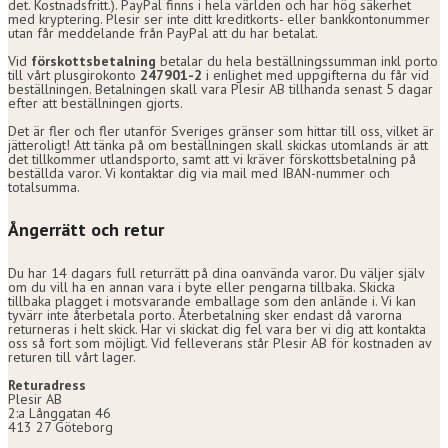
det. Kostnadsfritt.). PayPal finns i hela världen och har hög säkerhet
med kryptering. Plesir ser inte ditt kreditkorts- eller bankkontonummer
utan får meddelande från PayPal att du har betalat.
Vid
förskottsbetalning
betalar du hela beställningssumman inkl porto
till vårt plusgirokonto
247901-2
i enlighet med uppgifterna du får vid
beställningen. Betalningen skall vara Plesir AB tillhanda senast 5 dagar
efter att beställningen gjorts.
Det är fler och fler utanför Sveriges gränser som hittar till oss, vilket är
jätteroligt! Att tänka på om beställningen skall skickas utomlands är att
det tillkommer utlandsporto, samt att vi kräver förskottsbetalning på
beställda varor. Vi kontaktar dig via mail med IBAN-nummer och
totalsumma.
Ångerrätt och retur
Du har 14 dagars full returrätt på dina oanvända varor. Du väljer själv
om du vill ha en annan vara i byte eller pengarna tillbaka. Skicka
tillbaka plagget i motsvarande emballage som den anlände i. Vi kan
tyvärr inte återbetala porto. Återbetalning sker endast då varorna
returneras i helt skick. Har vi skickat dig fel vara ber vi dig att kontakta
oss så fort som möjligt. Vid felleverans står Plesir AB för kostnaden av
returen till vårt lager.
Returadress
Plesir AB
2:a Långgatan 46
413 27 Göteborg