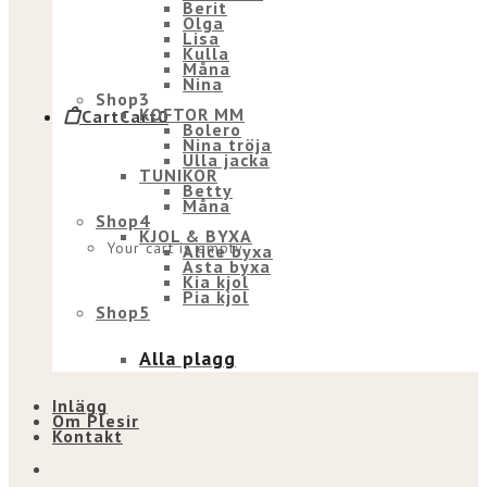
Berit
Olga
Lisa
Kulla
Måna
Nina
Shop3
KOFTOR MM
Cart
Cart
0
Bolero
Nina tröja
Ulla jacka
TUNIKOR
Betty
Måna
Shop4
KJOL & BYXA
Your cart is empty.
Alice byxa
Asta byxa
Kia kjol
Pia kjol
Shop5
Alla plagg
Inlägg
Om Plesir
Kontakt