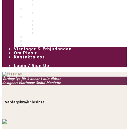
Eliza
Ulla
Under
Underklänning
Kjol & Byxa
Alice byxa
Asta byxa
Pia kjol
Kia kjol
Vinter
Övrigt
Våra plagg
Visningar & Erbjudanden
Om Plesir
Kontakta oss
Login / Sign Up
Vardagslyx för kvinnor i alla åldrar.
designer: Marianne Sköld Maniette
vardagslyx@plesir.se