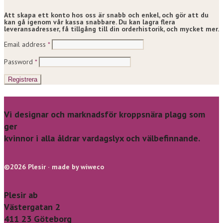
Att skapa ett konto hos oss är snabb och enkel, och gör att du
kan gå igenom vår kassa snabbare. Du kan lagra flera
leveransadresser, få tillgång till din orderhistorik, och mycket mer.
Email address
*
Password
*
Registrera
Vi designar och marknadsför kroppsnära plagg som
ger
kvinnor i alla åldrar vardagslyx och välbefinnande.
©2026 Plesir · made by wiweco
Plesir ab
Västergatan 2
411 23 Göteborg