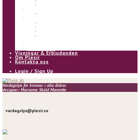
Eliza
Ulla
Under
Underklänning
Kjol & Byxa
Alice byxa
Asta byxa
Pia kjol
Kia kjol
Vinter
Övrigt
Våra plagg
Visningar & Erbjudanden
Om Plesir
Kontakta oss
Login / Sign Up
Vardagslyx för kvinnor i alla åldrar.
designer: Marianne Sköld Maniette
vardagslyx@plesir.se