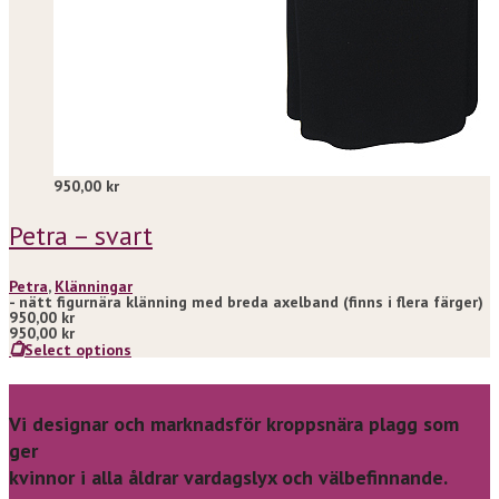
950,00
kr
Petra – svart
Petra
,
Klänningar
- nätt figurnära klänning med breda axelband (finns i flera färger)
950,00
kr
950,00
kr
Select options
Vi designar och marknadsför kroppsnära plagg som
ger
kvinnor i alla åldrar vardagslyx och välbefinnande.