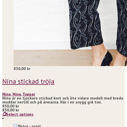
850,00
kr
Nina stickad tröja
Nina
,
Nina
,
Toppar
Nina är en tjockare stickad kort och lite vidare modell med breda
muddar nertill och på ärmarna. Här i en snygg grå ton.
850,00
kr
850,00
kr
Select options