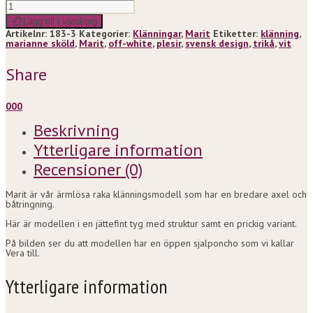
Marit
quantity
Lägg till i varukorg
Artikelnr:
183-3
Kategorier:
Klänningar
,
Marit
Etiketter:
klänning
,
marianne sköld
,
Marit
,
off-white
,
plesir
,
svensk design
,
trikå
,
vit
Share
0
0
0
Beskrivning
Ytterligare information
Recensioner (0)
Marit är vår ärmlösa raka klänningsmodell som har en bredare axel och
båtringning.
Här är modellen i en jättefint tyg med struktur samt en prickig variant.
På bilden ser du att modellen har en öppen sjalponcho som vi kallar
Vera till.
Ytterligare information