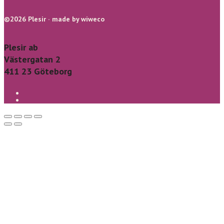
©2026 Plesir · made by wiweco
Plesir ab
Västergatan 2
411 23 Göteborg