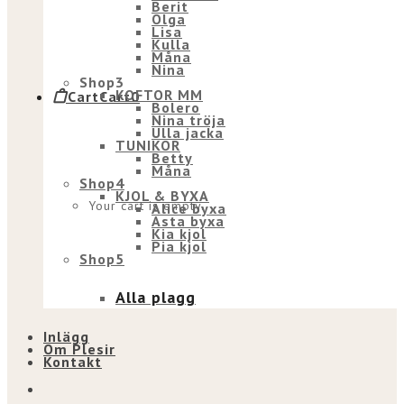
Berit
Olga
Lisa
Kulla
Måna
Nina
Shop3
KOFTOR MM
Cart
Cart
0
Bolero
Nina tröja
Ulla jacka
TUNIKOR
Betty
Måna
Shop4
KJOL & BYXA
Your cart is empty.
Alice byxa
Asta byxa
Kia kjol
Pia kjol
Shop5
Alla plagg
Inlägg
Om Plesir
Kontakt