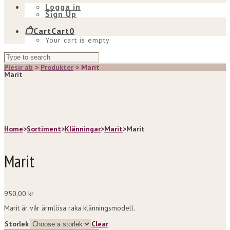
Logga in
Sign Up
Cart
Cart
0
Your cart is empty.
Plesir ab
>
Produkter
>
Marit
Marit
Home
>
Sortiment
>
Klänningar
>
Marit
>
Marit
Marit
950,00
kr
Marit är vår ärmlösa raka klänningsmodell.
Storlek
Clear