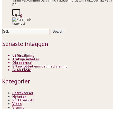
Varmt välkommen på visning i ateljén! 3 datum i oktober att välja
på.
0
lyxwicci
Search
for:
Senaste inläggen
Utförsäljning
Tråkiga nyheter
Oktoberrea!
Efter-jobbet-mingel med visning
GLAD PÅSK!
Kategorier
Betraktelser
Nyheter
Smått&Gott
Video
Visning