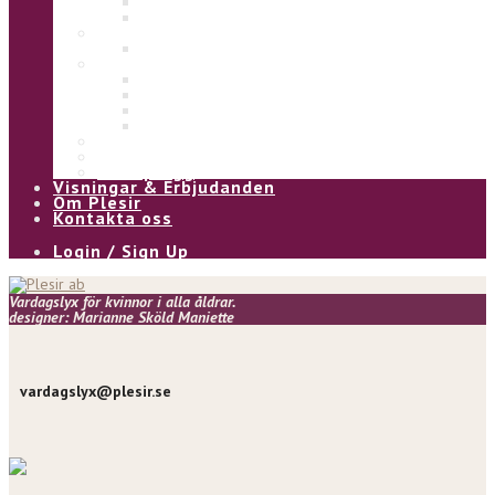
Eliza
Ulla
Under
Underklänning
Kjol & Byxa
Alice byxa
Asta byxa
Pia kjol
Kia kjol
Vinter
Övrigt
Våra plagg
Visningar & Erbjudanden
Om Plesir
Kontakta oss
Login / Sign Up
Vardagslyx för kvinnor i alla åldrar.
designer: Marianne Sköld Maniette
vardagslyx@plesir.se