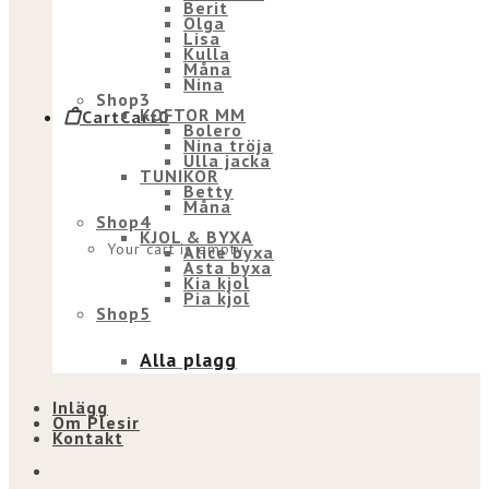
Berit
Olga
Lisa
Kulla
Måna
Nina
Shop3
KOFTOR MM
Cart
Cart
0
Bolero
Nina tröja
Ulla jacka
TUNIKOR
Betty
Måna
Shop4
KJOL & BYXA
Your cart is empty.
Alice byxa
Asta byxa
Kia kjol
Pia kjol
Shop5
Alla plagg
Inlägg
Om Plesir
Kontakt