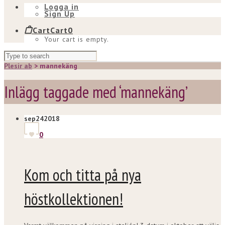
Logga in
Sign Up
Cart
Cart
0
Your cart is empty.
Plesir ab
>
mannekäng
Inlägg taggade med ‘mannekäng’
sep
24
2018
0
Kom och titta på nya
höstkollektionen!