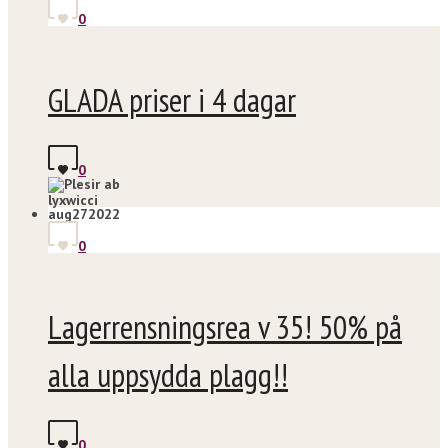
0
GLADA priser i 4 dagar
0
lyxwicci
aug
27
2022
0
Lagerrensningsrea v 35! 50% på
alla uppsydda plagg!!
0