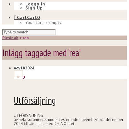
Logga in
Sign Up
Cart
Cart
0
Your cart is empty.
Plesir ab
>
rea
Inlägg taggade med ‘rea’
nov
18
2024
0
Utförsäljning
UTFÖRSÄLJNING
av hela sortimentet under resterande november och december
2024 tillsammans med CHIA Outlet