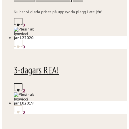
Nu har vi glada priser på uppsydda plagg i ateljén!
0
lyxwicci
jan
12
2020
0
3-dagars REA!
0
lyxwicci
jan
10
2019
0