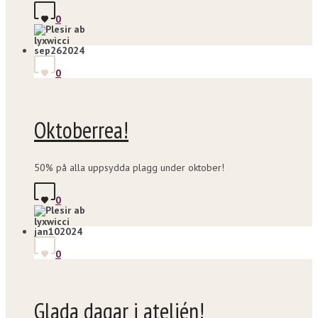
0
lyxwicci
sep
26
2024
0
Oktoberrea!
50% på alla uppsydda plagg under oktober!
0
lyxwicci
jan
10
2024
0
Glada dagar i ateljén!