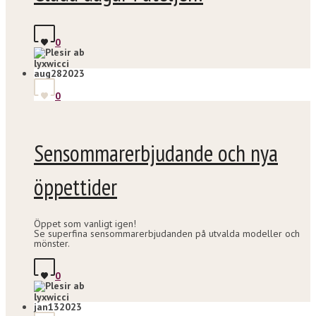
0
lyxwicci
aug
28
2023
0
Sensommarerbjudande och nya
öppettider
Öppet som vanligt igen!
Se superfina sensommarerbjudanden på utvalda modeller och
mönster.
0
lyxwicci
jan
13
2023