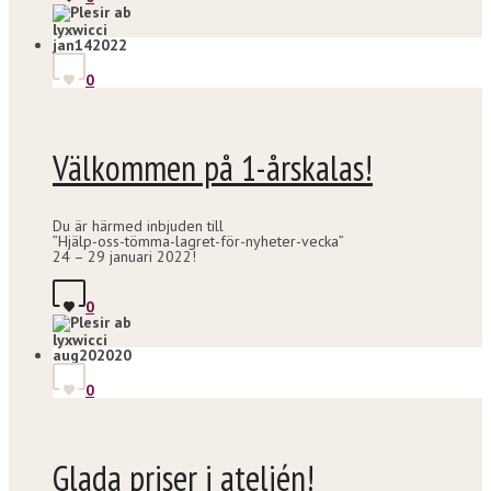
lyxwicci
jan
14
2022
0
Välkommen på 1-årskalas!
Du är härmed inbjuden till
”Hjälp-oss-tömma-lagret-för-nyheter-vecka”
24 – 29 januari 2022!
0
lyxwicci
aug
20
2020
0
Glada priser i ateljén!