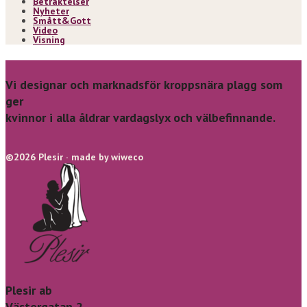
Betraktelser
Nyheter
Smått&Gott
Video
Visning
Vi designar och marknadsför kroppsnära plagg som
ger
kvinnor i alla åldrar vardagslyx och välbefinnande.
©2026 Plesir · made by wiweco
Plesir ab
Västergatan 2