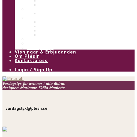
Eliza
Ulla
Under
Underklänning
Kjol & Byxa
Alice byxa
Asta byxa
Pia kjol
Kia kjol
Vinter
Övrigt
Våra plagg
Visningar & Erbjudanden
Om Plesir
Kontakta oss
Login / Sign Up
Vardagslyx för kvinnor i alla åldrar.
designer: Marianne Sköld Maniette
vardagslyx@plesir.se