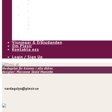
Eliza
Ulla
Under
Underklänning
Kjol & Byxa
Alice byxa
Asta byxa
Pia kjol
Kia kjol
Vinter
Övrigt
Våra plagg
Visningar & Erbjudanden
Om Plesir
Kontakta oss
Login / Sign Up
Vardagslyx för kvinnor i alla åldrar.
designer: Marianne Sköld Maniette
vardagslyx@plesir.se