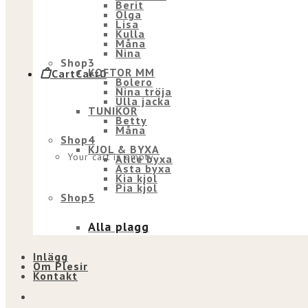
Berit
Olga
Lisa
Kulla
Måna
Nina
Shop3
KOFTOR MM
Cart
Cart
0
Bolero
Nina tröja
Ulla jacka
TUNIKOR
Betty
Måna
Shop4
KJOL & BYXA
Your cart is empty.
Alice byxa
Asta byxa
Kia kjol
Pia kjol
Shop5
Alla plagg
Inlägg
Om Plesir
Kontakt