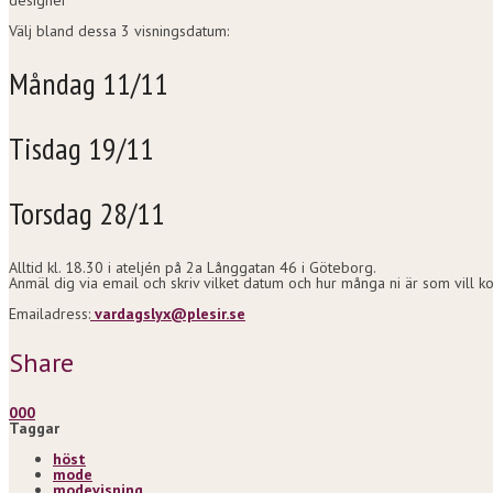
Välj bland dessa 3 visningsdatum:
Måndag 11/11
Tisdag 19/11
Torsdag 28/11
Alltid kl. 18.30 i ateljén på 2a Långgatan 46 i Göteborg.
Anmäl dig via email och skriv vilket datum och hur många ni är som vill ko
Emailadress:
vardagslyx@plesir.se
Share
0
0
0
Taggar
höst
mode
modevisning