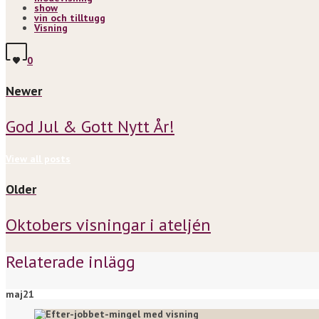
show
vin och tilltugg
Visning
0
Newer
God Jul & Gott Nytt År!
View all posts
Older
Oktobers visningar i ateljén
Relaterade inlägg
maj
21