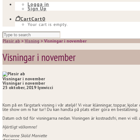
Logga in
Sign Up
Cart
Cart
0
Your cart is empty.
Plesir ab
>
Visning
>
Visningar i november
Visningar i november
Visningar i november
Visningar i november
25 oktober, 2019
lyxwicci
Kom på en färgstark visning i vår ateljé! Vi visar klänningar, toppar, kj
lite show om ni har tur! Du kan handla på plats eller göra en beställning.
Datum och tid för visningarna nedan. Visningen är kostnadsfri, men vi vill
Hjärtligt välkomna!
Marianne Sköld Maniette
designer