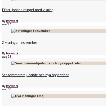
Efter-jobbet-mingel med visning
By
lyxwicci
nov
17
2 visningar i november
By
lyxwicci
aug
28
Sensommarerbjudande och nya öppettider
By
lyxwicci
maj
05