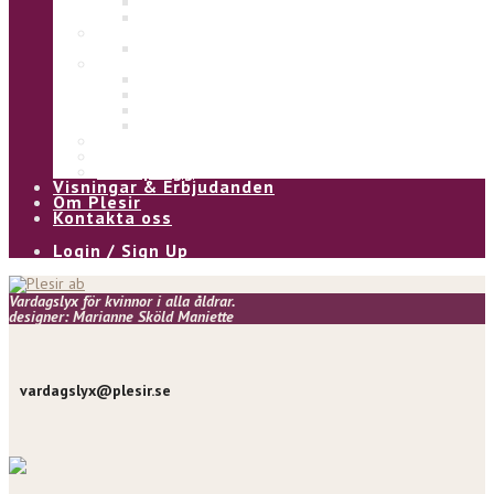
Eliza
Ulla
Under
Underklänning
Kjol & Byxa
Alice byxa
Asta byxa
Pia kjol
Kia kjol
Vinter
Övrigt
Våra plagg
Visningar & Erbjudanden
Om Plesir
Kontakta oss
Login / Sign Up
Vardagslyx för kvinnor i alla åldrar.
designer: Marianne Sköld Maniette
vardagslyx@plesir.se